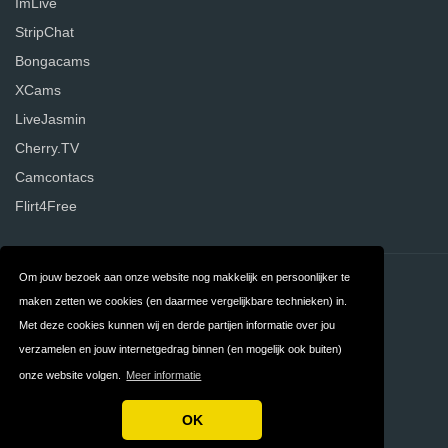
ImLive
StripChat
Bongacams
XCams
LiveJasmin
Cherry.TV
Camcontacs
Flirt4Free
Om jouw bezoek aan onze website nog makkelijk en persoonlijker te
Contact
Over ons
maken zetten we cookies (en daarmee vergelijkbare technieken) in.
Privacy
Algemene
Met deze cookies kunnen wij en derde partijen informatie over jou
verzamelen en jouw internetgedrag binnen (en mogelijk ook buiten)
Voorwaarden
onze website volgen.
Meer informatie
FAQ
OK
Copyright © 2026 VergelijkWebcamsites