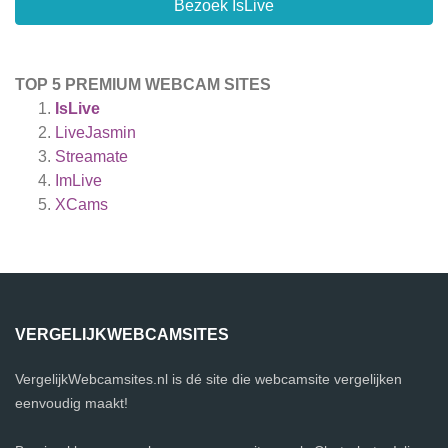
Bezoek IsLive
TOP 5 PREMIUM WEBCAM SITES
IsLive
LiveJasmin
Streamate
ImLive
XCams
VERGELIJKWEBCAMSITES
VergelijkWebcamsites.nl is dé site die webcamsite vergelijken
eenvoudig maakt!